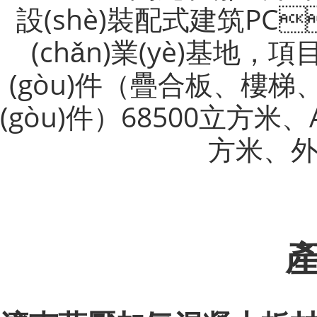
設(shè)裝配式建筑PC
(chǎn)業(yè)基地
(gòu)件（疊合板、樓梯
(gòu)件）68500立方米
方米
產