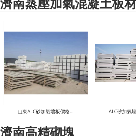
濟南蒸壓加氣混凝土板材(
山東ALC砂加氣墻板價格...
ALC砂加氣墻
濟南高精砌塊