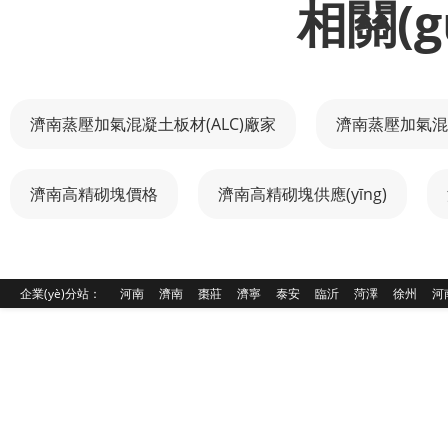
相關(gu
濟南蒸壓加氣混凝土板材(ALC)廠家
濟南蒸壓加氣混凝
濟南高精砌塊價格
濟南高精砌塊供應(yīng)
企業(yè)分站：
河南
濟南
棗莊
濟寧
泰安
臨沂
菏澤
徐州
河