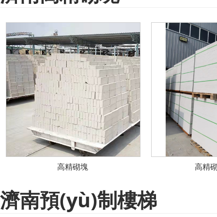
高精砌塊
高精
濟南預(yù)制樓梯