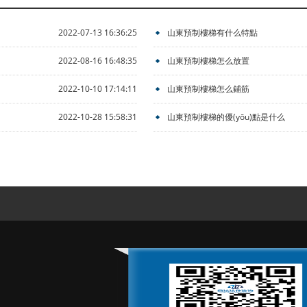
2022-07-13 16:36:25
山東預制樓梯有什么特點
2022-08-16 16:48:35
山東預制樓梯怎么放置
2022-10-10 17:14:11
山東預制樓梯怎么鋪筋
2022-10-28 15:58:31
山東預制樓梯的優(yōu)點是什么