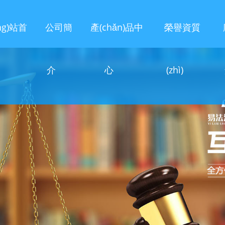
ng)站首
公司簡
產(chǎn)品中
榮譽資質
介
心
(zhì)