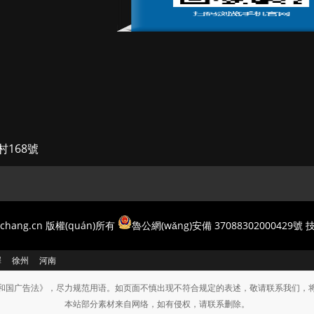
村168號
hang.cn 版權(quán)所有
魯公網(wǎng)安備 37088302000429號
技
澤
徐州
河南
和国广告法》，尽力规范用语。如页面不慎出现不符合规定的表述，敬请联系我们，
本站部分素材来自网络，如有侵权，请联系删除。