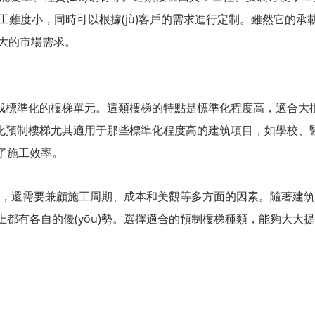
、施工難度小，同時可以根據(jù)客戶的需求進行定制。雖然它的承載
仍有很大的市場需求。
準化的樓梯單元。這類樓梯的特點是標準化程度高，適合大批量
制樓梯尤其適用于那些標準化程度高的建筑項目，如學校、醫(y
了施工效率。
還需要兼顧施工周期、成本和美觀等多方面的因素。隨著建筑技
上都有各自的優(yōu)勢。選擇適合的預制樓梯種類，能夠大大