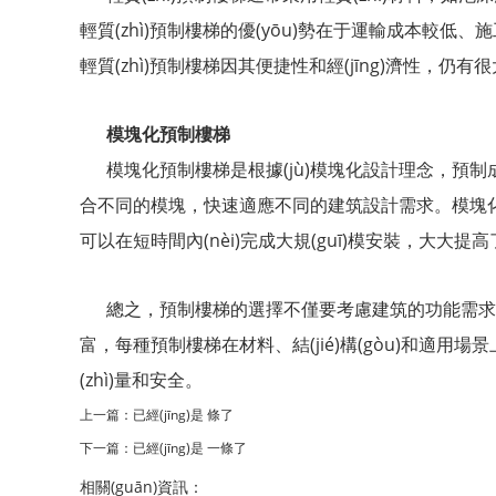
輕質(zhì)預制樓梯的優(yōu)勢在于運輸成本較低
輕質(zhì)預制樓梯因其便捷性和經(jīng)濟性，
模塊化預制樓梯
模塊化預制樓梯是根據(jù)模塊化設計理念，預制成標
合不同的模塊，快速適應不同的建筑設計需求。模塊化預
可以在短時間內(nèi)完成大規(guī)模安裝，大大提高
總之，預制樓梯的選擇不僅要考慮建筑的功能需求，
富，每種預制樓梯在材料、結(jié)構(gòu)和適用場景
(zhì)量和安全。
上一篇：已經(jīng)是 條了
下一篇：已經(jīng)是 一條了
相關(guān)資訊：