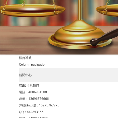
欄目導航
Column navigation
新聞中心
聯(lián)系我們
電話：4006981588
趙總：13696376666
許經(jīng)理：15275767775
QQ：642853155