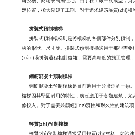
辦公樓、商場或高層住宅。由于在工廠一次成型，質(zh
定位置，極大縮短了工期。對于追求建筑品質(zh
拼裝式預制樓梯
拼裝式預制樓梯則是將樓梯的各個部件分別預制，在現(
梯的形狀、尺寸等。拼裝式預制樓梯適用于那些需要根據(
(xiàn)場拼裝過程相對復雜，需要高精度的施工管理
鋼筋混凝土預制樓梯
鋼筋混凝土預制樓梯是目前應用十分廣泛的一類。這
樓梯因其堅固耐用的特性，廣泛應用于各類建筑，尤其
修投入。對于需要兼顧經(jīng)濟性和耐久性的建筑項
輕質(zhì)預制樓梯
輕質(zhì)預制樓梯通常采用輕質(zhì)材料，如泡沫