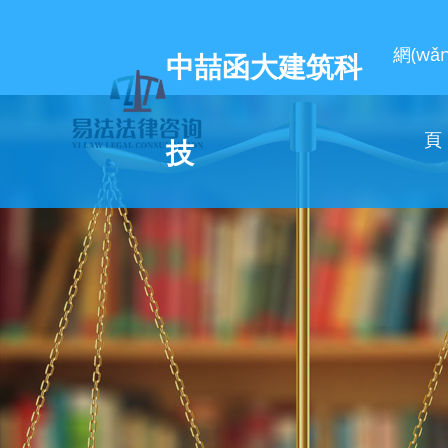
網(wǎ
中喆函大建筑科
頁
技