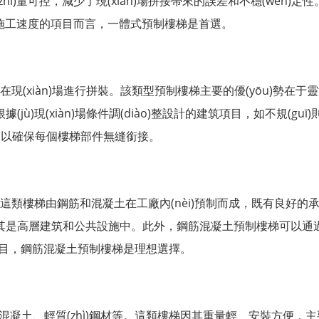
ì)量可控，減少了現(xiàn)場拼接帶來的誤差和不穩(wěn)定性
ì)和施工速度的項目而言，一體式預制樓梯是首選。
xiàn)場進行拼裝。該類型預制樓梯主要的優(yōu)勢在于靈活性強
jù)現(xiàn)場條件調(diào)整設計的建筑項目，如不規(
，以確保每個樓梯部件無縫銜接。
類樓梯由鋼筋和混凝土在工廠內(nèi)預制而成，既有良好的承重
是高層建筑和公共設施中。此外，鋼筋混凝土預制樓梯
目，鋼筋混凝土預制樓梯是理想選擇。
混凝土、輕質(zhì)鋼材等。這類樓梯因其重量輕、安裝方便，