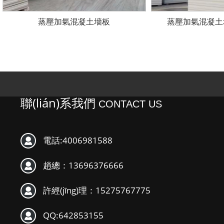
蒸壓加氣混凝土墻板
蒸壓加氣混凝土墻
聯(lián)系我們
CONTACT US
電話:4006981588
趙總：13696376666
許經(jīng)理：15275767775
QQ:642853155