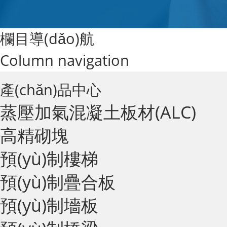
欄目導(dǎo)航
Column navigation
產(chǎn)品中心
蒸壓加氣混凝土板材(ALC)
高精砌塊
預(yù)制樓梯
預(yù)制疊合板
預(yù)制墻板