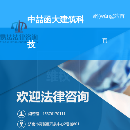
網(wǎng)站首
中喆函大建筑科
頁
技