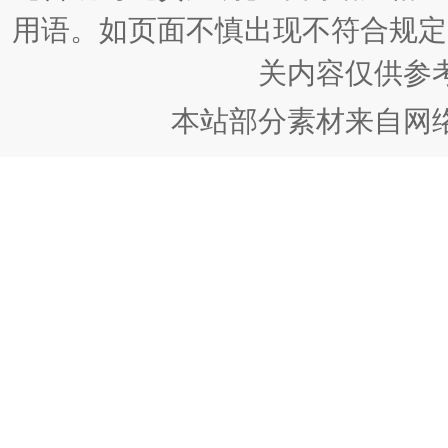
用语。如页面不慎出现不符合规定
关内容仅供参
本站部分素材来自网