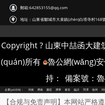
郵箱:642853155@qq.com
地址：山東省鄒城市大束鎮(zhèn)白塔寺村168
Copyright ? 山東中喆函大建
(quán)所有
魯公網(wǎng)安備
持：
備案號：
魯
企業(yè)分站：
河南
濟南
棗莊
濟寧
泰安
臨沂
菏澤
徐州
河
【合规与免责声明】本网站严格遵