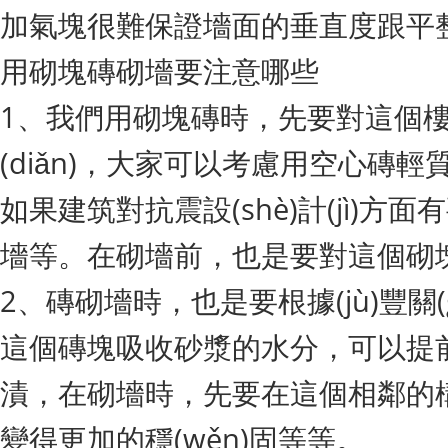
加氣塊很難保證墻面的垂直度跟平整度
用砌塊磚砌墻要注意哪些
1、我們用砌塊磚時，先要
(diǎn)，大家可以考慮用空心磚輕
如果建筑對抗震設(shè)計(jì)方
墻等。在砌墻前，也是要對這個砌
2、磚砌墻時，也是要根據(jù)豐關(g
這個磚塊吸收砂漿的水分，可
漬，在砌墻時，先要在這個
變得更加的穩(wěn)固等等。