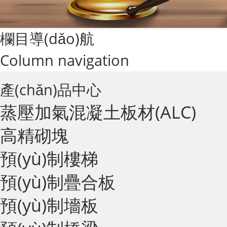
欄目導(dǎo)航
Column navigation
產(chǎn)品中心
蒸壓加氣混凝土板材(ALC)
高精砌塊
預(yù)制樓梯
預(yù)制疊合板
預(yù)制墻板