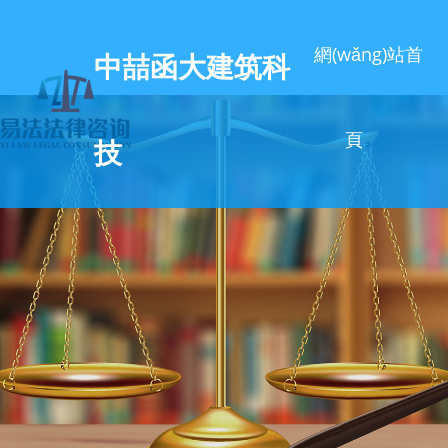
網(wǎng)站首
中喆函大建筑科
頁
技