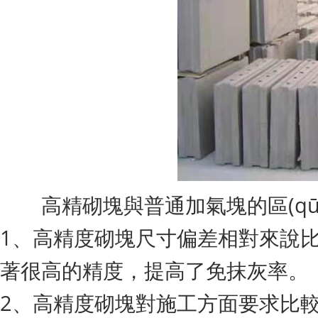
高精砌塊與普通加氣塊的區(qū
1、高精度砌塊尺寸偏差相對來
著很高的精度，提高了免抹灰率。
2、高精度砌塊對施工方面要求比